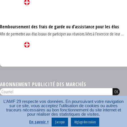
Remboursement des frais de garde ou d’assistance pour les élus
Afin de permettre aux élus locaux de participer aux réunions liées à l’exercice de leur ...
Carrefour des communes du Finistère 2026
ABONNEMENT PUBLICITÉ DES MARCHÉS
L’AMF 29 respecte vos données. En poursuivant votre navigation
AMF 29 © 2026
sur ce site, vous acceptez l’utilisation de cookies ou autres
Plan du site
Nos coordonnées
Mentions légales
Contact
traceurs nécessaires au bon fonctionnement du site internet et
pour réaliser des statistiques de visites.
Carrefour des communes
AMF
En savoir +
J’accepte
Réglage des cookies