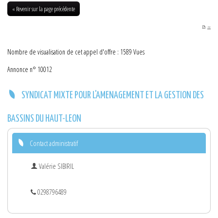
HAUT-LEON DU 30-04-2015
« Revenir sur la page précédente
PDF
Nombre de visualisation de cet appel d'offre : 1589 Vues
Annonce n° 10012
SYNDICAT MIXTE POUR L'AMENAGEMENT ET LA GESTION DES
BASSINS DU HAUT-LEON
Contact administratif
Valérie SIBIRIL
0298796489