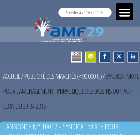
Accéder à votre compte
ACCUEIL
/
PUBLICITÉ DES MARCHÉS (< 90 000 € )
/
SYNDICAT MIXTE
POUR L’AMENAGEMENT HYDRAULIQUE DES BASSINS DU HAUT-
LEON DU 30-04-2015
ANNONCE N° 10012 - SYNDICAT MIXTE POUR
L’AMENAGEMENT HYDRAULIQUE DES BASSINS DU