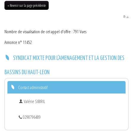
HAUT-LEON DU 08-06-2018
« Revenir sur la page précédente
PDF
Nombre de visualisation de cet appel d'offre : 791 Vues
Annonce n° 11452
SYNDICAT MIXTE POUR L'AMENAGEMENT ET LA GESTION DES
BASSINS DU HAUT-LEON
Contact administratif
Valérie SIBIRIL
0298796489