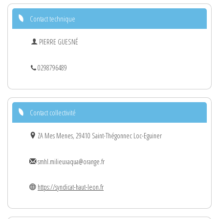
Contact technique
PIERRE GUESNÉ
0298796489
Contact collectivité
ZA Mes Menes, 29410 Saint-Thégonnec Loc-Eguiner
smhl.milieuxaqua@orange.fr
https://syndicat-haut-leon.fr