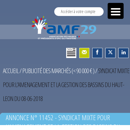
Accéder à votre compte
ACCUEIL
/
PUBLICITÉ DES MARCHÉS (< 90 000 € )
/
SYNDICAT MIXTE
POUR L’AMENAGEMENT ET LA GESTION DES BASSINS DU HAUT-
LEON DU 08-06-2018
ANNONCE N° 11452 - SYNDICAT MIXTE POUR
L’AMENAGEMENT ET LA GESTION DES BASSINS DU