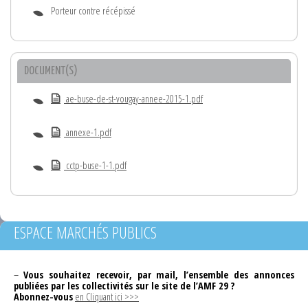
Porteur contre récépissé
DOCUMENT(S)
ae-buse-de-st-vougay-annee-2015-1.pdf
annexe-1.pdf
cctp-buse-1-1.pdf
ESPACE MARCHÉS PUBLICS
–
Vous souhaitez recevoir, par mail, l’ensemble des annonces
publiées par les collectivités sur le site de l’AMF 29 ?
Abonnez-vous
en Cliquant ici >>>