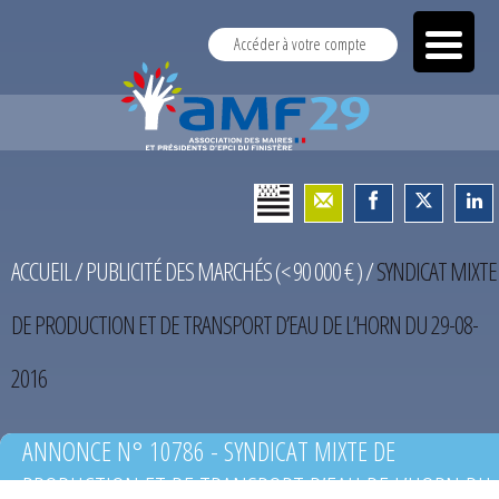
Accéder à votre compte
ACCUEIL
/
PUBLICITÉ DES MARCHÉS (< 90 000 € )
/
SYNDICAT MIXTE
DE PRODUCTION ET DE TRANSPORT D’EAU DE L’HORN DU 29-08-
2016
ANNONCE N° 10786 - SYNDICAT MIXTE DE
PRODUCTION ET DE TRANSPORT D’EAU DE L’HORN DU