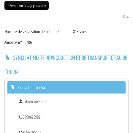
29-08-2016
« Revenir sur la page précédente
PDF
Nombre de visualisation de cet appel d'offre : 818 Vues
Annonce n° 10786
SYNDICAT MIXTE DE PRODUCTION ET DE TRANSPORT D'EAU DE
L'HORN
Contact administratif
fabien bossiere
0298695989
0298695105