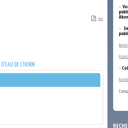
–
Vo
publi
Abon
PDF
–
E
publ
Annon
Public
D'EAU DE L'HORN
–
Col
Accéd
Consu
RECHE