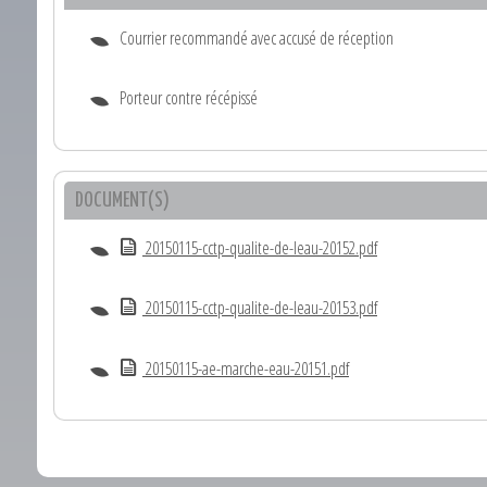
Courrier recommandé avec accusé de réception
Porteur contre récépissé
DOCUMENT(S)
20150115-cctp-qualite-de-leau-20152.pdf
20150115-cctp-qualite-de-leau-20153.pdf
20150115-ae-marche-eau-20151.pdf