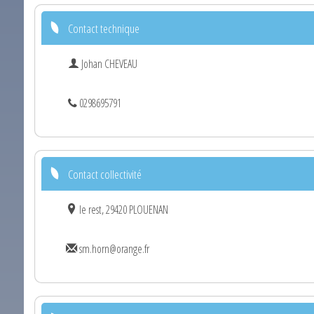
Contact technique
Johan CHEVEAU
0298695791
Contact collectivité
le rest, 29420 PLOUENAN
sm.horn@orange.fr