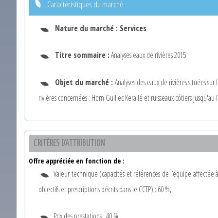
Caractéristiques du marché
Nature du marché :
Services
Titre sommaire :
Analyses eaux de rivières 2015
Objet du marché :
Analyses des eaux de rivières situées sur 
rivières concernées : Horn Guillec Kerallé et ruisseaux côtiers jusqu'au 
CRITÈRES D'ATTRIBUTION
Offre appréciée en fonction de :
Valeur technique (capacités et références de l’équipe affectée
objectifs et prescriptions décrits dans le CCTP) : 60 %,
Prix des prestations : 40 %.