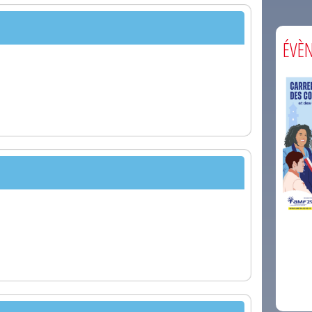
ÉVÈ
comm