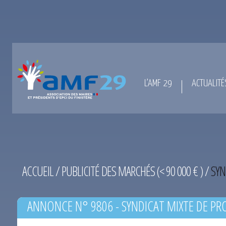
L’AMF 29
ACTUALITÉ
ACCUEIL
/
PUBLICITÉ DES MARCHÉS (< 90 000 € )
/
SYN
ANNONCE N° 9806 - SYNDICAT MIXTE DE PR
L’HORN DU 27-01-2015