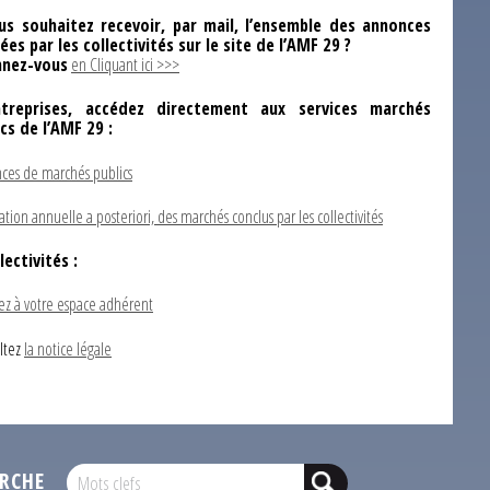
us souhaitez recevoir, par mail, l’ensemble des annonces
ées par les collectivités sur le site de l’AMF 29 ?
nez-vous
en Cliquant ici >>>
ntreprises, accédez directement aux services marchés
ics de l’AMF 29 :
ces de marchés publics
ation annuelle a posteriori, des marchés conclus par les collectivités
lectivités :
ez à votre espace adhérent
ltez
la notice légale
RCHE