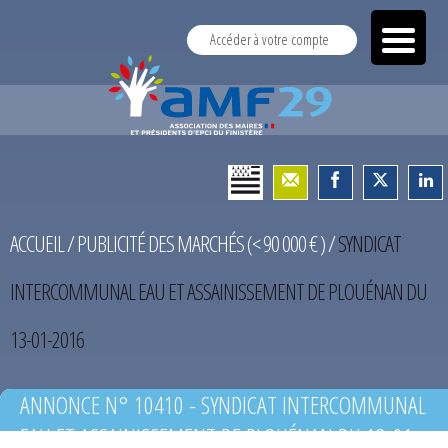
Accéder à votre compte
ACCUEIL
/
PUBLICITÉ DES MARCHÉS (< 90 000 € )
/
SYNDICAT
INTERCOMMUNAL EAU ET ASSAINISSEMENT DE PLOUÉNAN DU
13-01-2016
ANNONCE N° 10410 - SYNDICAT INTERCOMMUNAL
EAU ET ASSAINISSEMENT DE PLOUÉNAN DU 13-01-