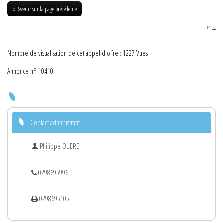
2016
« Revenir sur la page précédente
PDF
Nombre de visualisation de cet appel d'offre : 1227 Vues
Annonce n° 10410
Contact administratif
Philippe QUERE
0298695996
0298695105