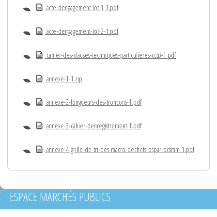
acte-dengagement-lot-1-1.pdf
acte-dengagement-lot-2-1.pdf
cahier-des-clauses-techniques-particulieres-cctp-1.pdf
annexe-1-1.zip
annexe-2-longueurs-des-troncons-1.pdf
annexe-3-cahier-denregistrement-1.pdf
annexe-4-grille-de-tri-des-macro-dechets-ospar-dcsmm-1.pdf
ESPACE MARCHÉS PUBLICS