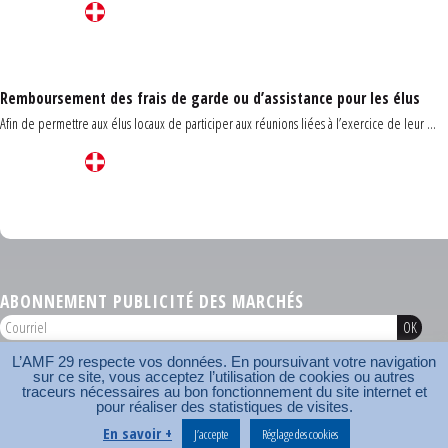
Remboursement des frais de garde ou d’assistance pour les élus
Afin de permettre aux élus locaux de participer aux réunions liées à l’exercice de leur ...
Carrefour des communes du Finistère 2026
ABONNEMENT PUBLICITÉ DES MARCHÉS
L’AMF 29 respecte vos données. En poursuivant votre navigation
AMF 29 © 2026
sur ce site, vous acceptez l’utilisation de cookies ou autres
Plan du site
Nos coordonnées
Mentions légales
Contact
traceurs nécessaires au bon fonctionnement du site internet et
pour réaliser des statistiques de visites.
Carrefour des communes
AMF
En savoir +
J’accepte
Réglage des cookies