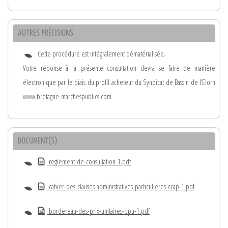
AUTRES PRÉCISIONS
Cette procédure est intégralement dématérialisée.
Votre réponse à la présente consultation devra se faire de manière
électronique par le biais du profil acheteur du Syndicat de Bassin de l’Elorn
www.bretagne-marchespublics.com
DOCUMENT(S)
reglement-de-consultation-1.pdf
cahier-des-clauses-administratives-particulieres-ccap-1.pdf
bordereau-des-prix-unitaires-bpu-1.pdf