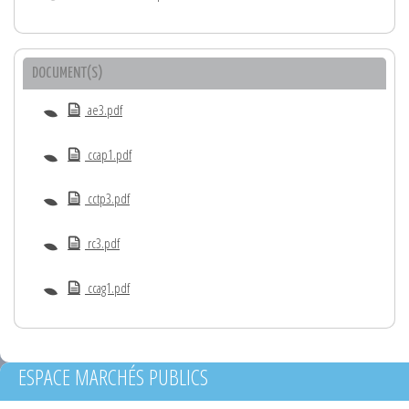
DOCUMENT(S)
ae3.pdf
ccap1.pdf
cctp3.pdf
rc3.pdf
ccag1.pdf
ESPACE MARCHÉS PUBLICS