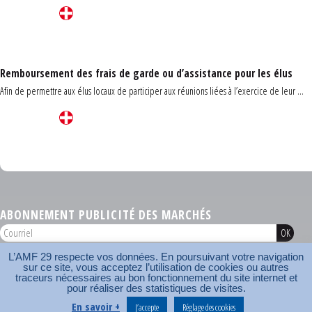
Remboursement des frais de garde ou d’assistance pour les élus
Afin de permettre aux élus locaux de participer aux réunions liées à l’exercice de leur ...
Carrefour des communes du Finistère 2026
ABONNEMENT PUBLICITÉ DES MARCHÉS
L’AMF 29 respecte vos données. En poursuivant votre navigation
AMF 29 © 2026
sur ce site, vous acceptez l’utilisation de cookies ou autres
Plan du site
Nos coordonnées
Mentions légales
Contact
traceurs nécessaires au bon fonctionnement du site internet et
pour réaliser des statistiques de visites.
Carrefour des communes
AMF
En savoir +
J’accepte
Réglage des cookies