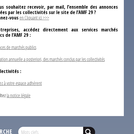
us souhaitez recevoir, par mail, l’ensemble des annonces
ées par les collectivités sur le site de l’AMF 29 ?
nez-vous
en Cliquant ici >>>
ntreprises, accédez directement aux services marchés
ics de l’AMF 29 :
ces de marchés publics
ation annuelle a posteriori, des marchés conclus par les collectivités
lectivités :
ez à votre espace adhérent
ltez
la notice légale
RCHE