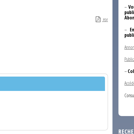
–
Vo
publi
Abon
PDF
–
E
publ
Annon
Public
–
Col
Accéd
Consu
RECHE