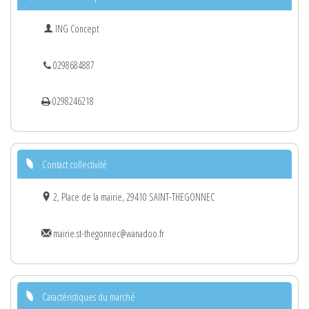
ING Concept
0298684887
0298246218
Contact collectivité
2, Place de la mairie, 29410 SAINT-THEGONNEC
mairie.st-thegonnec@wanadoo.fr
Caractéristiques du marché