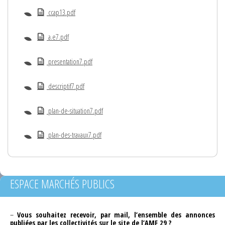
ccap13.pdf
a.e7.pdf
presentation7.pdf
descriptif7.pdf
plan-de-situation7.pdf
plan-des-travaux7.pdf
ESPACE MARCHÉS PUBLICS
–
Vous souhaitez recevoir, par mail, l’ensemble des annonces
publiées par les collectivités sur le site de l’AMF 29 ?