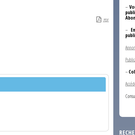
–
Vo
publi
Abon
PDF
–
E
publ
Annon
Public
–
Col
Accéd
Consu
RECHE