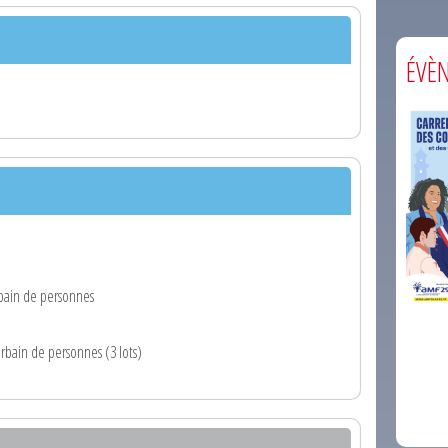
ÉVÈ
rbain de personnes
comm
urbain de personnes (3 lots)