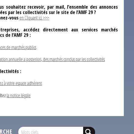
us souhaitez recevoir, par mail, l’ensemble des annonces
ées par les collectivités sur le site de l’AMF 29 ?
nez-vous
en Cliquant ici >>>
ntreprises, accédez directement aux services marchés
ics de l’AMF 29 :
ces de marchés publics
ation annuelle a posteriori, des marchés conclus par les collectivités
lectivités :
ez à votre espace adhérent
ltez
la notice légale
RCHE