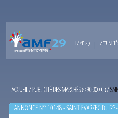
L’AMF 29
ACTUALITÉ
ACCUEIL
/
PUBLICITÉ DES MARCHÉS (< 90 000 € )
/
SAI
ANNONCE N° 10148 - SAINT EVARZEC DU 23