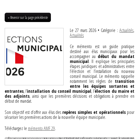
« Revenir sur la page précédente
Le 27 mars 2026
• Catégorie :
Actualités
,
Actualités
Ce mémento est un guide pratique
destiné aux élus municipaux pour les
accompagner au
début du mandat
municipal
. Il explique les principales
étapes juridiques et administratives entre
l’élection et l’installation du nouveau
conseil municipal. Le mémento rappelle
notamment les règles de
transition
entre les équipes sortantes et
entrantes
, l’
installation du conseil municipal
, l’
élection du maire et
des adjoints
, ainsi que les premières décisions et obligations à prendre en
début de mandat.
Son objectif est d’offrir aux élus des
repères simples et opérationnels
pour
sécuriser les premières actions de la nouvelle équipe municipale.
Téléchargez le
mémento AMF 29
.