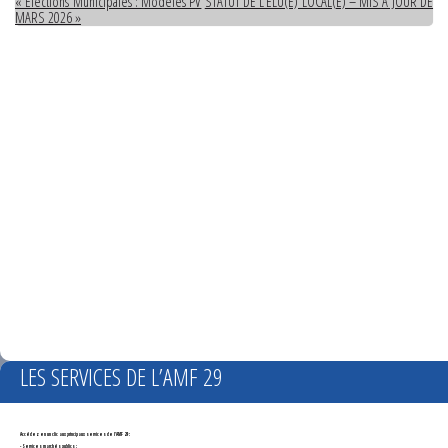
« Élections Municipales : Modèles PV
STATUT DE L’ÉLU(E) LOCAL(E) – MIS À JOUR DE
MARS 2026 »
LES SERVICES DE L’AMF 29
Accédez en un clic aux principaux services de l'AMF 29 :
- Services marchés publics :