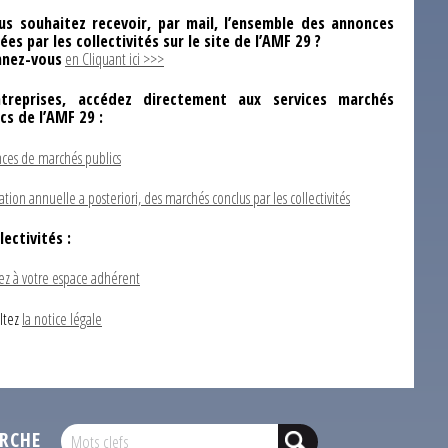
us souhaitez recevoir, par mail, l’ensemble des annonces
ées par les collectivités sur le site de l’AMF 29 ?
nez-vous
en Cliquant ici >>>
ntreprises, accédez directement aux services marchés
ics de l’AMF 29 :
ces de marchés publics
ation annuelle a posteriori, des marchés conclus par les collectivités
lectivités :
ez à votre espace adhérent
ltez
la notice légale
RCHE