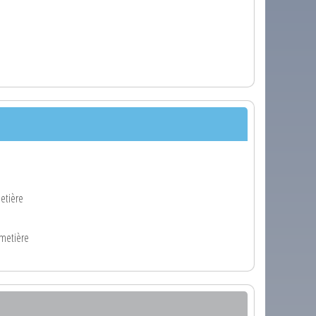
etière
imetière