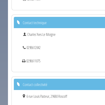
Contact technique
Charles Yves Le Moigne
0298612042
0298611075
Contact collectivité
6 rue Louis Pasteur, 29680 Roscoff