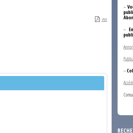
–
Vo
publi
Abon
PDF
–
E
publ
Annon
Public
–
Col
Accéd
Consu
RECHE