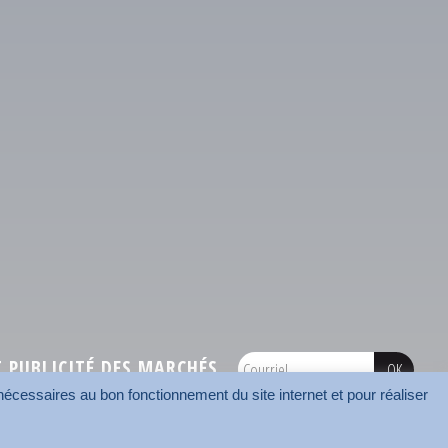
PUBLICITÉ DES MARCHÉS
écessaires au bon fonctionnement du site internet et pour réaliser
onnées
Mentions légales
Contact
Carrefour des communes
AMF