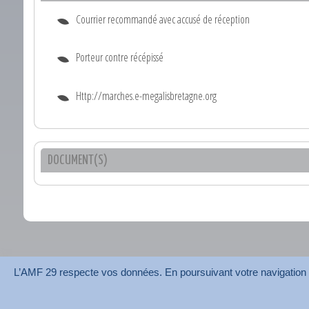
Courrier recommandé avec accusé de réception
Porteur contre récépissé
Http://marches.e-megalisbretagne.org
DOCUMENT(S)
L’AMF 29 respecte vos données. En poursuivant votre navigation su
AMF 29 © 2026