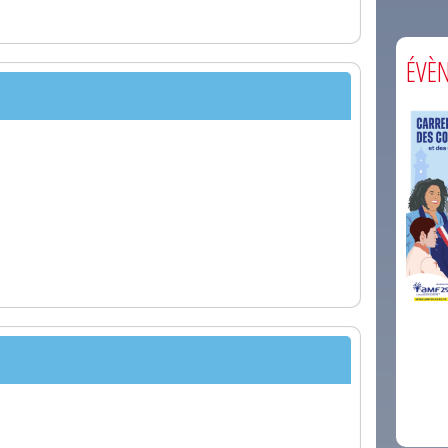
ÉVÈ
comm