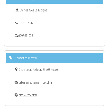
Charles Yves Le Moigne
0298612042
0298611075
Contact collectivité
6 rue Louis Pasteur, 29680 Roscoff
urbanisme.mairie@roscoff.fr
http://roscoff.fr