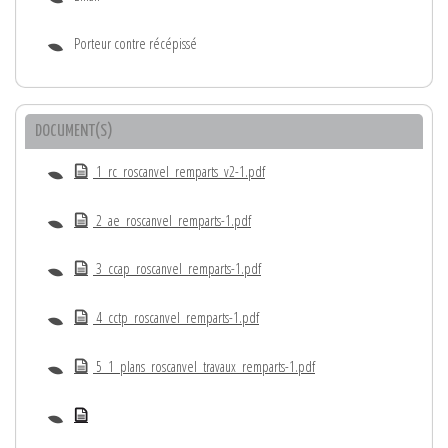
Porteur contre récépissé
DOCUMENT(S)
1_rc_roscanvel_remparts_v2-1.pdf
2_ae_roscanvel_remparts-1.pdf
3_ccap_roscanvel_remparts-1.pdf
4_cctp_roscanvel_remparts-1.pdf
5_1_plans_roscanvel_travaux_remparts-1.pdf