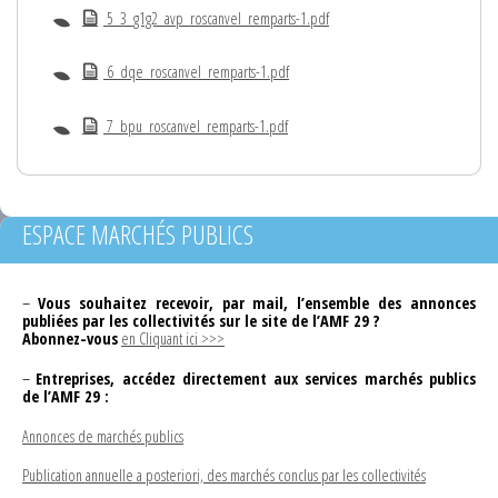
5_3_g1g2_avp_roscanvel_remparts-1.pdf
6_dqe_roscanvel_remparts-1.pdf
7_bpu_roscanvel_remparts-1.pdf
ESPACE MARCHÉS PUBLICS
–
Vous souhaitez recevoir, par mail, l’ensemble des annonces
publiées par les collectivités sur le site de l’AMF 29 ?
Abonnez-vous
en Cliquant ici >>>
–
Entreprises, accédez directement aux services marchés publics
de l’AMF 29 :
Annonces de marchés publics
Publication annuelle a posteriori, des marchés conclus par les collectivités