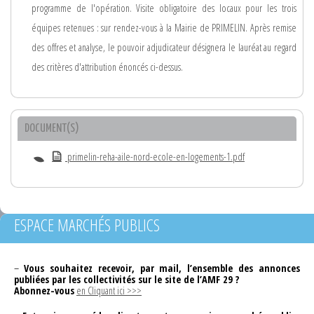
programme de l'opération. Visite obligatoire des locaux pour les trois
équipes retenues : sur rendez-vous à la Mairie de PRIMELIN. Après remise
des offres et analyse, le pouvoir adjudicateur désignera le lauréat au regard
des critères d'attribution énoncés ci-dessus.
DOCUMENT(S)
primelin-reha-aile-nord-ecole-en-logements-1.pdf
ESPACE MARCHÉS PUBLICS
–
Vous souhaitez recevoir, par mail, l’ensemble des annonces
publiées par les collectivités sur le site de l’AMF 29 ?
Abonnez-vous
en Cliquant ici >>>