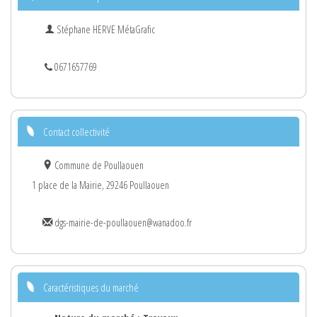
Stéphane HERVE MétaGrafic
0671657769
Contact collectivité
Commune de Poullaouen
1 place de la Mairie, 29246 Poullaouen
dgs-mairie-de-poullaouen@wanadoo.fr
Caractéristiques du marché