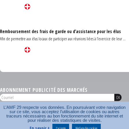
Remboursement des frais de garde ou d’assistance pour les élus
Afin de permettre aux élus locaux de participer aux réunions liées à l’exercice de leur ...
Carrefour des communes du Finistère 2026
ABONNEMENT PUBLICITÉ DES MARCHÉS
L’AMF 29 respecte vos données. En poursuivant votre navigation
AMF 29 © 2026
sur ce site, vous acceptez l’utilisation de cookies ou autres
Plan du site
Nos coordonnées
Mentions légales
Contact
traceurs nécessaires au bon fonctionnement du site internet et
pour réaliser des statistiques de visites.
Carrefour des communes
AMF
En savoir +
J’accepte
Réglage des cookies