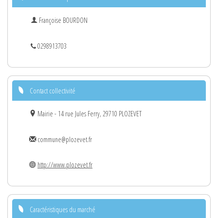
Françoise BOURDON
0298913703
Contact collectivité
Mairie - 14 rue Jules Ferry, 29710 PLOZEVET
commune@plozevet.fr
http://www.plozevet.fr
Caractéristiques du marché