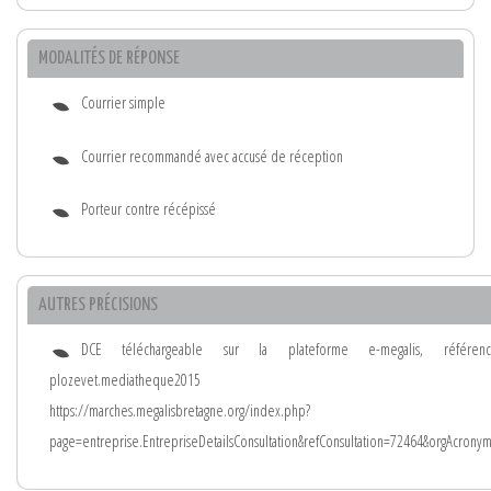
MODALITÉS DE RÉPONSE
Courrier simple
Courrier recommandé avec accusé de réception
Porteur contre récépissé
AUTRES PRÉCISIONS
DCE téléchargeable sur la plateforme e-megalis, référe
plozevet.mediatheque2015
https://marches.megalisbretagne.org/index.php?
page=entreprise.EntrepriseDetailsConsultation&refConsultation=72464&orgAcrony