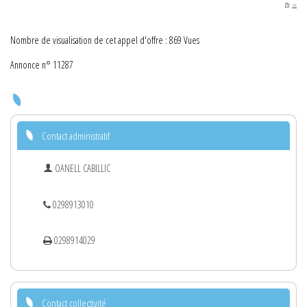
PDF
Nombre de visualisation de cet appel d'offre : 869 Vues
Annonce n° 11287
Contact administratif
OANELL CABILLIC
0298913010
0298914029
Contact collectivité