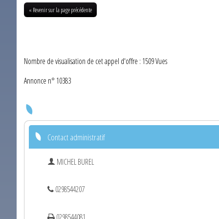
« Revenir sur la page précédente
Nombre de visualisation de cet appel d'offre : 1509 Vues
Annonce n° 10383
Contact administratif
MICHEL BUREL
0298544207
0298544081