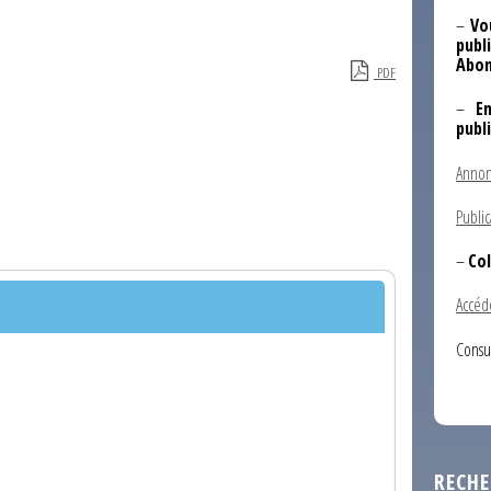
–
Vo
publi
Abon
PDF
–
E
publ
Annon
Public
–
Col
Accéd
Consu
RECHE