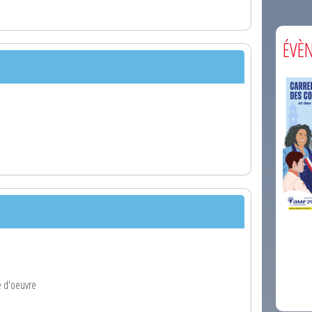
ÉVÈ
comm
 d'oeuvre