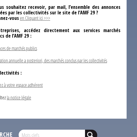
us souhaitez recevoir, par mail, l’ensemble des annonces
ées par les collectivités sur le site de l’AMF 29 ?
nez-vous
en Cliquant ici >>>
ntreprises, accédez directement aux services marchés
ics de l’AMF 29 :
ces de marchés publics
ation annuelle a posteriori, des marchés conclus par les collectivités
lectivités :
ez à votre espace adhérent
ltez
la notice légale
RCHE