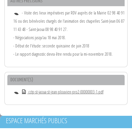
AUTRES PRÉCISIONS
- Visite des lieux impératives par RDV auprès de la Mairie 02 98 40 91
16 ou des bénévoles chargés de l'animation des chapelles Saint-Jean 06 87
11 43 48 - Saint-Jaoua 08 98 40 91 27.
- Négociations jusqu'au 18 mai 2018.
- Début de l'étude: seconde quinzaine de juin 2018
- Le rapport diagnostic devra être rendu pour la mi-novembre 2018.
DOCUMENT(S)
cctp-st-jaoua-st-jean-plouvien-pro2-00000003-1.pdf
ESPACE MARCHÉS PUBLICS