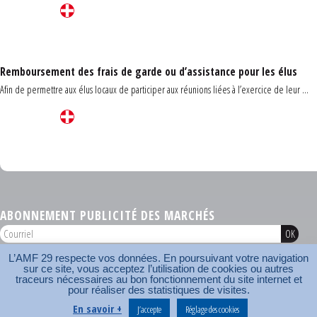
Remboursement des frais de garde ou d’assistance pour les élus
Afin de permettre aux élus locaux de participer aux réunions liées à l’exercice de leur ...
Carrefour des communes du Finistère 2026
ABONNEMENT PUBLICITÉ DES MARCHÉS
L’AMF 29 respecte vos données. En poursuivant votre navigation
AMF 29 © 2026
sur ce site, vous acceptez l’utilisation de cookies ou autres
Plan du site
Nos coordonnées
Mentions légales
Contact
traceurs nécessaires au bon fonctionnement du site internet et
pour réaliser des statistiques de visites.
Carrefour des communes
AMF
En savoir +
J’accepte
Réglage des cookies