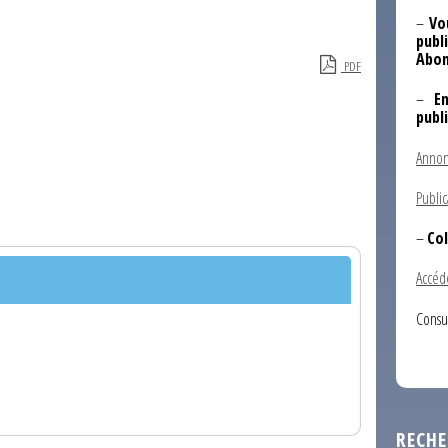
–
Vo
publi
Abon
PDF
–
E
publ
Annon
Public
–
Col
Accéd
Consu
RECHE