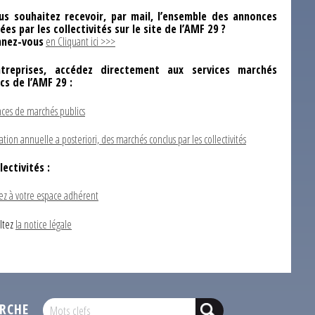
us souhaitez recevoir, par mail, l’ensemble des annonces
ées par les collectivités sur le site de l’AMF 29 ?
nez-vous
en Cliquant ici >>>
ntreprises, accédez directement aux services marchés
ics de l’AMF 29 :
ces de marchés publics
ation annuelle a posteriori, des marchés conclus par les collectivités
lectivités :
ez à votre espace adhérent
ltez
la notice légale
RCHE