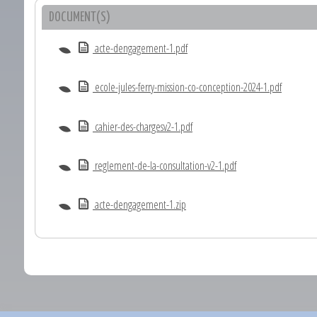
DOCUMENT(S)
acte-dengagement-1.pdf
ecole-jules-ferry-mission-co-conception-2024-1.pdf
cahier-des-chargesv2-1.pdf
reglement-de-la-consultation-v2-1.pdf
acte-dengagement-1.zip