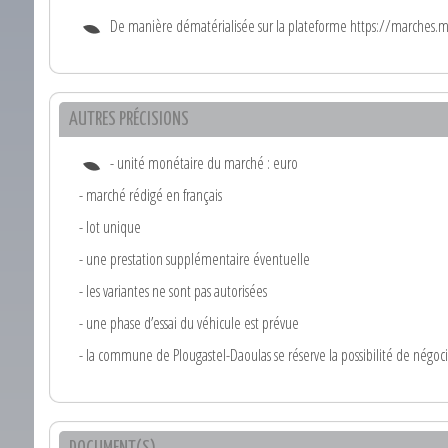
De manière dématérialisée sur la plateforme https://marches.m
AUTRES PRÉCISIONS
- unité monétaire du marché : euro
- marché rédigé en français
- lot unique
- une prestation supplémentaire éventuelle
- les variantes ne sont pas autorisées
- une phase d’essai du véhicule est prévue
- la commune de Plougastel-Daoulas se réserve la possibilité de négoc