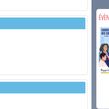
ÉVÈ
comm