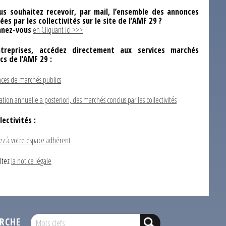
us souhaitez recevoir, par mail, l’ensemble des annonces
ées par les collectivités sur le site de l’AMF 29 ?
nez-vous
en Cliquant ici >>>
ntreprises, accédez directement aux services marchés
ics de l’AMF 29 :
ces de marchés publics
ation annuelle a posteriori, des marchés conclus par les collectivités
lectivités :
ez à votre espace adhérent
ltez
la notice légale
RCHE