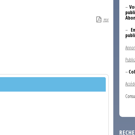
–
Vo
publi
Abon
PDF
–
E
publ
Annon
Public
–
Col
Accéd
Consu
RECHE