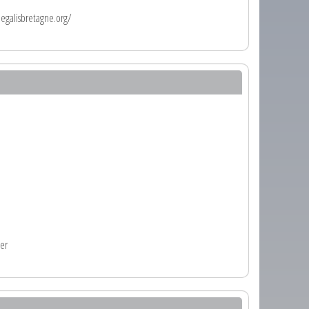
egalisbretagne.org/
ier