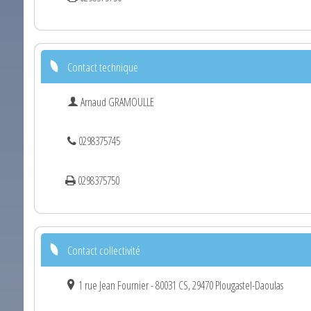
Contact technique
Arnaud GRAMOULLE
0298375745
0298375750
Contact collectivité
1 rue Jean Fournier - 80031 CS, 29470 Plougastel-Daoulas