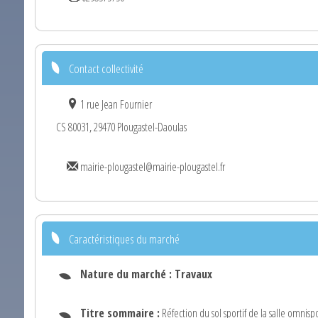
Contact collectivité
1 rue Jean Fournier
CS 80031, 29470 Plougastel-Daoulas
mairie-plougastel@mairie-plougastel.fr
Caractéristiques du marché
Nature du marché :
Travaux
Titre sommaire :
Réfection du sol sportif de la salle omnis