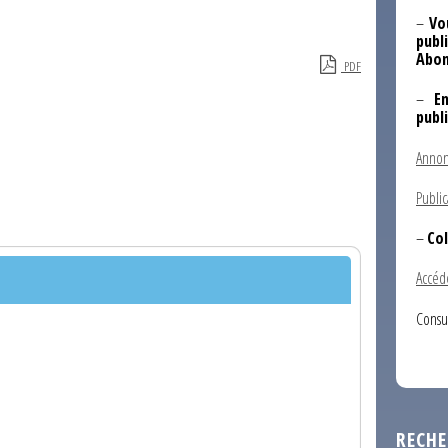
–
Vo
publi
Abon
PDF
–
E
publ
Annon
Public
–
Col
Accéd
Consu
RECHE