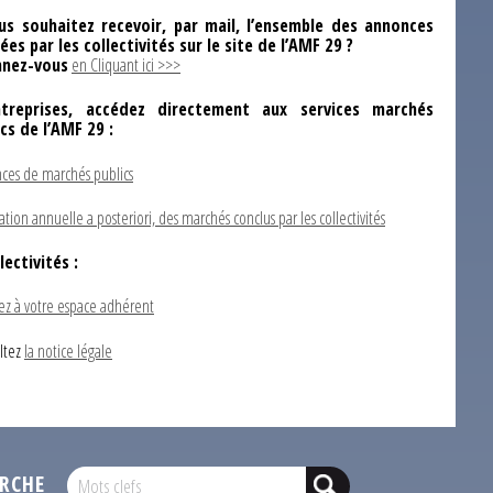
us souhaitez recevoir, par mail, l’ensemble des annonces
ées par les collectivités sur le site de l’AMF 29 ?
nez-vous
en Cliquant ici >>>
ntreprises, accédez directement aux services marchés
ics de l’AMF 29 :
ces de marchés publics
ation annuelle a posteriori, des marchés conclus par les collectivités
lectivités :
ez à votre espace adhérent
ltez
la notice légale
RCHE