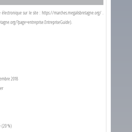
 électronique sur le site : https://marches.megalisbretagne.org/ .
retagne.org/?page=entreprise.EntrepriseGuide).
écembre 2018
ier
é (20 %)