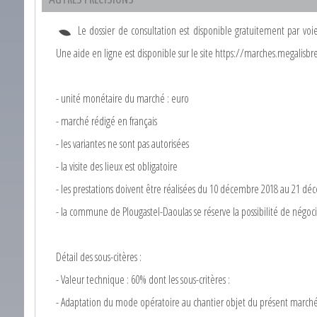
Le dossier de consultation est disponible gratuitement par voie
Une aide en ligne est disponible sur le site https://marches.megalisb
- unité monétaire du marché : euro
- marché rédigé en français
- les variantes ne sont pas autorisées
- la visite des lieux est obligatoire
- les prestations doivent être réalisées du 10 décembre 2018 au 21 d
- la commune de Plougastel-Daoulas se réserve la possibilité de négoc
Détail des sous-citères :
- Valeur technique : 60% dont les sous-critères :
- Adaptation du mode opératoire au chantier objet du présent march