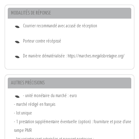
MODALITÉS DE RÉPONSE
Courrier recommandé avec accusé de réception
Porteur contre récépissé
De manière dématérialisée : https://marches.megalisbretagne.org/
AUTRES PRÉCISIONS
- unité monétaire du marché : euro
- marché rédigé en français
- lot unique
- 1 prestation supplémentaire éventuelle (option) : fourniture et pose d’une
rampe PMR
- les variantes sont autorisées et peuvent porter sur :