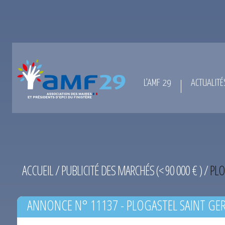
L’AMF 29
ACTUALITÉ
ACCUEIL
/
PUBLICITÉ DES MARCHÉS (< 90 000 € )
/
PLO
ANNONCE N° 11137 - PLOGASTEL SAINT GE