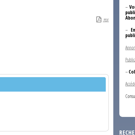
–
Vo
publi
Abon
PDF
–
E
publ
Annon
Public
–
Col
Accéd
Consu
RECHE