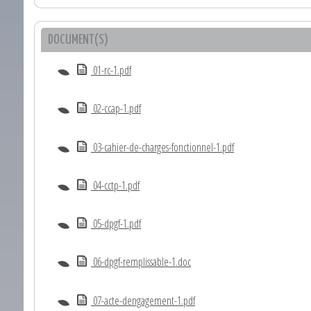
DOCUMENT(S)
01-rc-1.pdf
02-ccap-1.pdf
03-cahier-de-charges-fonctionnel-1.pdf
04-cctp-1.pdf
05-dpgf-1.pdf
06-dpgf-remplissable-1.doc
07-acte-dengagement-1.pdf