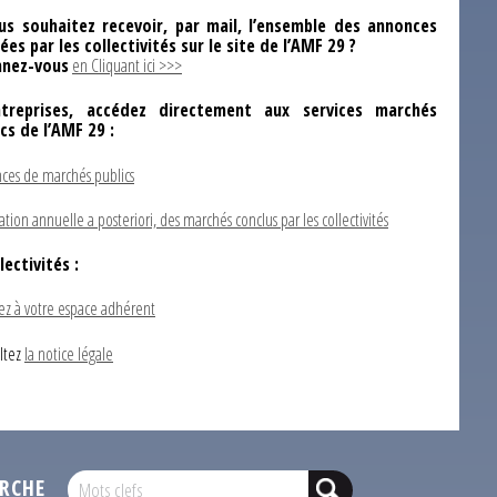
us souhaitez recevoir, par mail, l’ensemble des annonces
ées par les collectivités sur le site de l’AMF 29 ?
nez-vous
en Cliquant ici >>>
ntreprises, accédez directement aux services marchés
ics de l’AMF 29 :
ces de marchés publics
ation annuelle a posteriori, des marchés conclus par les collectivités
lectivités :
ez à votre espace adhérent
ltez
la notice légale
RCHE