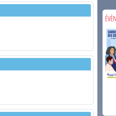
ÉVÈ
comm