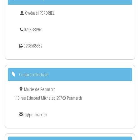
Gwénaël PERDRIEL
0298588961
0298585852
Contact collectivité
Mairie de Penmarch
110 rue Edmond Michelet, 29760 Penmarch
st@penmarch.fr