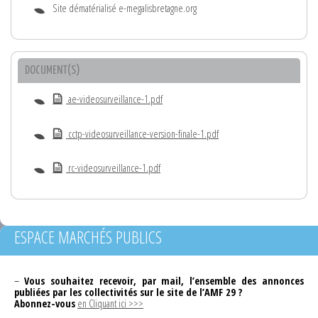
Site dématérialisé e-megalisbretagne.org
DOCUMENT(S)
ae-videosurveillance-1.pdf
cctp-videosurveillance-version-finale-1.pdf
rc-videosurveillance-1.pdf
ESPACE MARCHÉS PUBLICS
–
Vous souhaitez recevoir, par mail, l’ensemble des annonces
publiées par les collectivités sur le site de l’AMF 29 ?
Abonnez-vous
en Cliquant ici >>>