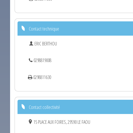
Contact technique
ERIC BERTHOU
0298819008
0298811630
Contact collectivité
15 PLACE AUX FOIRES, 29590 LE FAOU