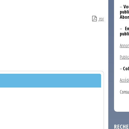
–
Vo
publi
Abon
PDF
–
E
publ
Annon
Public
–
Col
Accéd
Consu
RECHE