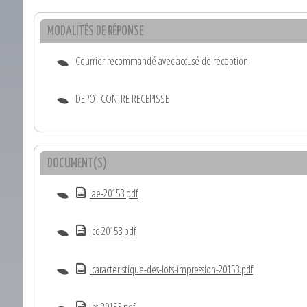
MODALITÉS DE RÉPONSE
Courrier recommandé avec accusé de réception
DEPOT CONTRE RECEPISSE
DOCUMENT(S)
ae-20153.pdf
cc-20153.pdf
caracteristique-des-lots-impression-20153.pdf
rc-20153.pdf