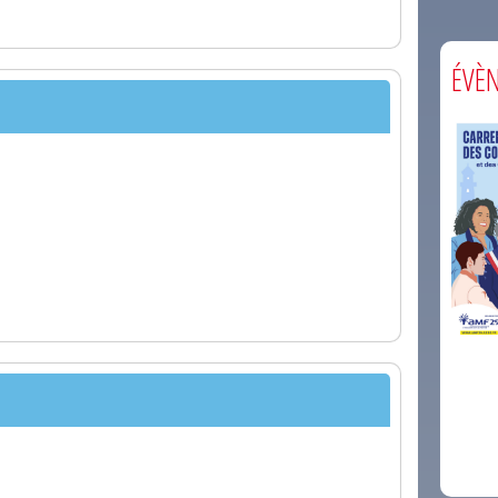
ÉVÈ
comm