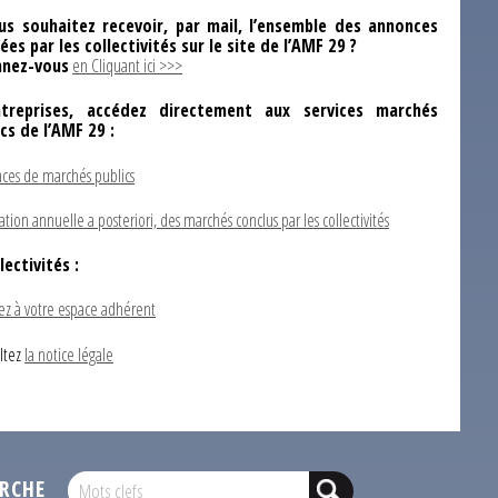
us souhaitez recevoir, par mail, l’ensemble des annonces
ées par les collectivités sur le site de l’AMF 29 ?
nez-vous
en Cliquant ici >>>
ntreprises, accédez directement aux services marchés
ics de l’AMF 29 :
ces de marchés publics
ation annuelle a posteriori, des marchés conclus par les collectivités
lectivités :
ez à votre espace adhérent
ltez
la notice légale
RCHE