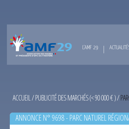
L’AMF 29
ACTUALITÉ
ACCUEIL
/
PUBLICITÉ DES MARCHÉS (< 90 000 € )
/
PAR
ANNONCE N° 9698 - PARC NATUREL RÉGION