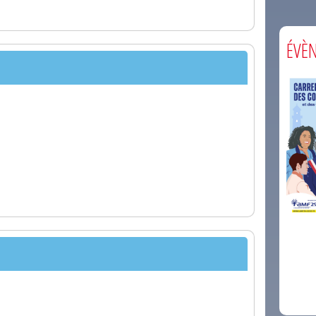
ÉVÈ
comm