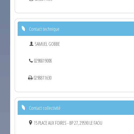
Contact technique
SAMUEL GOBBE
0298819008
0298811630
Contact collectivité
15 PLACE AUX FOIRES - BP 27, 29590 LE FAOU