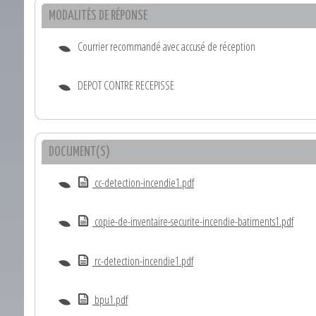
MODALITÉS DE RÉPONSE
Courrier recommandé avec accusé de réception
DEPOT CONTRE RECEPISSE
DOCUMENT(S)
cc-detection-incendie1.pdf
copie-de-inventaire-securite-incendie-batiments1.pdf
rc-detection-incendie1.pdf
bpu1.pdf