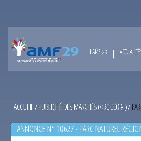
L’AMF 29
ACTUALITÉ
ACCUEIL
/
PUBLICITÉ DES MARCHÉS (< 90 000 € )
/
PAR
ANNONCE N° 10627 - PARC NATUREL RÉGIO