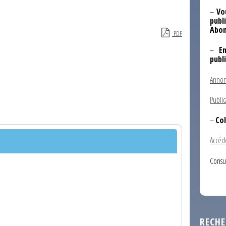
–
Vo
publi
Abon
PDF
–
E
publ
Annon
Public
–
Col
Accéd
Consu
RECHE