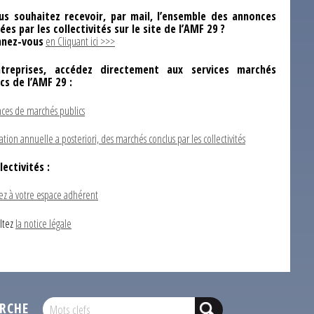
us souhaitez recevoir, par mail, l’ensemble des annonces
ées par les collectivités sur le site de l’AMF 29 ?
nez-vous
en Cliquant ici >>>
ntreprises, accédez directement aux services marchés
ics de l’AMF 29 :
ces de marchés publics
ation annuelle a posteriori, des marchés conclus par les collectivités
lectivités :
ez à votre espace adhérent
ltez
la notice légale
RCHE