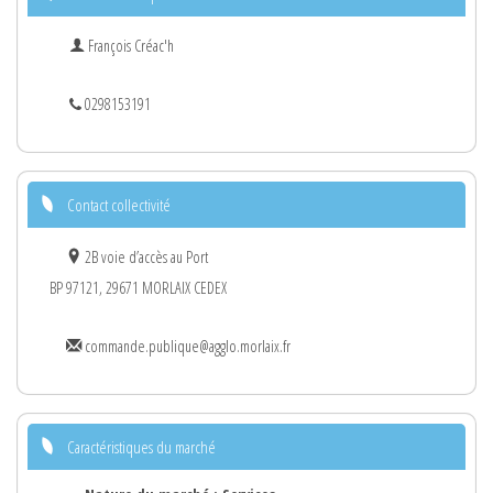
François Créac'h
0298153191
Contact collectivité
2B voie d’accès au Port
BP 97121, 29671 MORLAIX CEDEX
commande.publique@agglo.morlaix.fr
Caractéristiques du marché