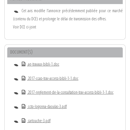
Cet avis modifie l'annonce précédemment publiée pour ce marché
(contenu du DCE) et prolonge le délai de transmission des offres.
Voir DCE ci-joint
DOCUMENT(S)
ae-travaux-bibli-1.doc
2017-ccap-trav-access-bibli-1-1.doc
2017-reglement-de-la-consultation-trav-access-bibli-1-1.doc
cctp-logonna-daoulas-3.pdf
cartouche-3.pdf