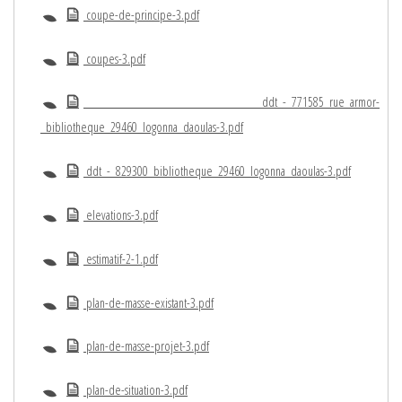
coupe-de-principe-3.pdf
coupes-3.pdf
ddt_-_771585_rue_armor-
_bibliotheque_29460_logonna_daoulas-3.pdf
ddt_-_829300_bibliotheque_29460_logonna_daoulas-3.pdf
elevations-3.pdf
estimatif-2-1.pdf
plan-de-masse-existant-3.pdf
plan-de-masse-projet-3.pdf
plan-de-situation-3.pdf