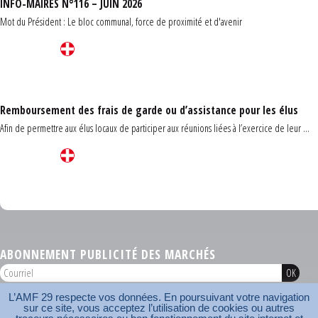
INFO-MAIRES N°116 – JUIN 2026
Mot du Président : Le bloc communal, force de proximité et d'avenir
Remboursement des frais de garde ou d’assistance pour les élus
Afin de permettre aux élus locaux de participer aux réunions liées à l’exercice de leur ...
Carrefour des communes du Finistère 2026
ABONNEMENT PUBLICITÉ DES MARCHÉS
L’AMF 29 respecte vos données. En poursuivant votre navigation
AMF 29 © 2026
sur ce site, vous acceptez l’utilisation de cookies ou autres
Plan du site
Nos coordonnées
Mentions légales
Contact