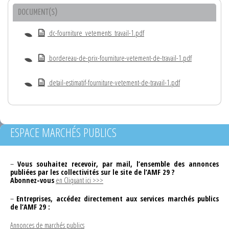
DOCUMENT(S)
dc-fourniture_vetements_travail-1.pdf
bordereau-de-prix-fourniture-vetement-de-travail-1.pdf
detail-estimatif-fourniture-vetement-de-travail-1.pdf
ESPACE MARCHÉS PUBLICS
–
Vous souhaitez recevoir, par mail, l’ensemble des annonces
publiées par les collectivités sur le site de l’AMF 29 ?
Abonnez-vous
en Cliquant ici >>>
–
Entreprises, accédez directement aux services marchés publics
de l’AMF 29 :
Annonces de marchés publics