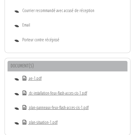
Courrier recommandé avec accusé de réception
Email
Porteur contre récépissé
DOCUMENT(S)
ae-1.pdf
dc-installation-feux-flash-acces-cis-1.pdf
plan-panneaux-feux-flash-acces-cis-1.pdf
plan-situation-1.pdf