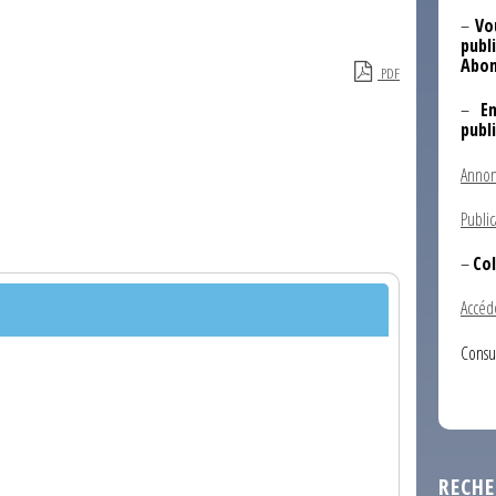
–
Vo
publi
Abon
PDF
–
E
publ
Annon
Public
–
Col
Accéd
Consu
RECHE