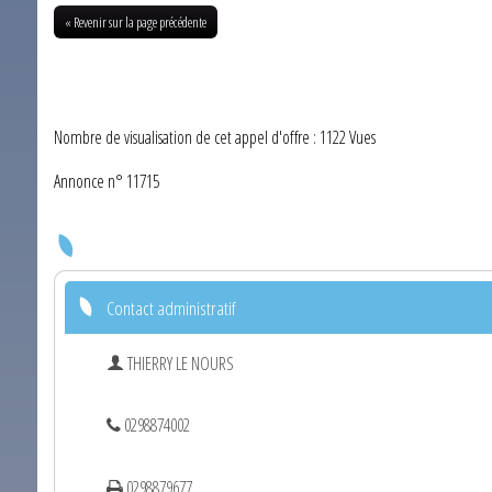
« Revenir sur la page précédente
Nombre de visualisation de cet appel d'offre : 1122 Vues
Annonce n° 11715
Contact administratif
THIERRY LE NOURS
0298874002
0298879677