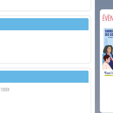
ÉVÈ
comm
Y CEDEX