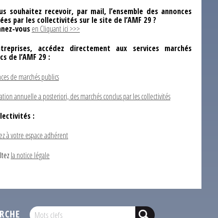
us souhaitez recevoir, par mail, l’ensemble des annonces
ées par les collectivités sur le site de l’AMF 29 ?
nez-vous
en Cliquant ici >>>
ntreprises, accédez directement aux services marchés
ics de l’AMF 29 :
ces de marchés publics
ation annuelle a posteriori, des marchés conclus par les collectivités
lectivités :
ez à votre espace adhérent
ltez
la notice légale
RCHE