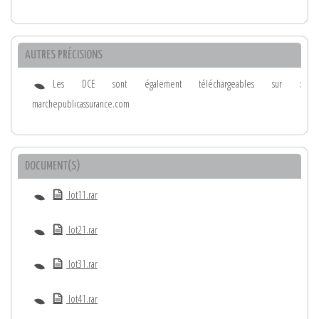
AUTRES PRÉCISIONS
Les DCE sont également téléchargeables sur :
marchepublicassurance.com
DOCUMENT(S)
lot11.rar
lot21.rar
lot31.rar
lot41.rar