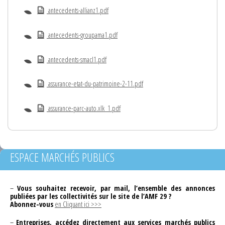
antecedents-allianz1.pdf
antecedents-groupama1.pdf
antecedents-smacl1.pdf
assurance-etat-du-patrimoine-2-11.pdf
assurance-parc-auto.xlk_1.pdf
ESPACE MARCHÉS PUBLICS
–
Vous souhaitez recevoir, par mail, l’ensemble des annonces
publiées par les collectivités sur le site de l’AMF 29 ?
Abonnez-vous
en Cliquant ici >>>
–
Entreprises, accédez directement aux services marchés publics