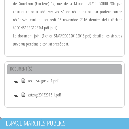
de Gourlizon (Finistère) 12, rue de la Mairie - 29710 GOURLIZON par
courrier recommandé avec accusé de réception ou par porteur contre
récépissé avant le mercredi 16 novembre 2016 dernier délai (Fichier
AECONSASSGARSTAT.pdf joint)
Le document joint (Fichier STATASSGS20132016.pdf) détaille les sinistres
survenus pendant le contrat précédent.
DOCUMENT(S)
aeconsassgarstat-1.pdf
statassgs20132016-1.pdf
ESPACE MARCHÉS PUBLICS