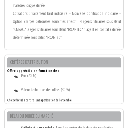
maladie/longue durée
Cotisations : traitement brut indiciaire + Nouvelle bonification indiciaire +
Option charges patronales souscrites Effectif : 4 agents titulaires sous statut
"CNRACL" 2 agents titulaires sous statut "IRCANTEC" 1 agent en contrat à durée
déterminée sous statut "IRCANTEC"
CRITÈRES D'ATTRIBUTION
Offre appréciée en fonction de :
Prix (70 %)
Valeur technique des offres (30 %)
Choix effectué à partir d'une appréciation de l'ensemble
DÉLAI OU DURÉE DU MARCHÉ
Délais du marché :
4 ans à compter de la date de notification.