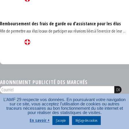
Remboursement des frais de garde ou d’assistance pour les élus
Afin de permettre aux élus locaux de participer aux réunions liées à l’exercice de leur ...
Carrefour des communes du Finistère 2026
ABONNEMENT PUBLICITÉ DES MARCHÉS
L’AMF 29 respecte vos données. En poursuivant votre navigation
AMF 29 © 2026
sur ce site, vous acceptez l’utilisation de cookies ou autres
Plan du site
Nos coordonnées
Mentions légales
Contact
traceurs nécessaires au bon fonctionnement du site internet et
pour réaliser des statistiques de visites.
Carrefour des communes
AMF
En savoir +
J’accepte
Réglage des cookies