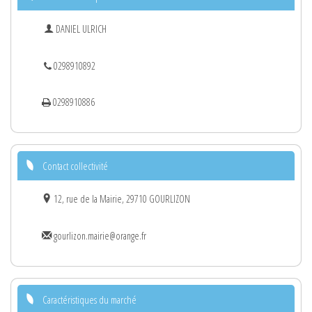
DANIEL ULRICH
0298910892
0298910886
Contact collectivité
12, rue de la Mairie, 29710 GOURLIZON
gourlizon.mairie@orange.fr
Caractéristiques du marché