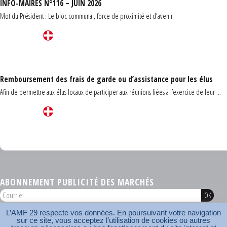
INFO-MAIRES N°116 – JUIN 2026
Mot du Président : Le bloc communal, force de proximité et d'avenir
Remboursement des frais de garde ou d’assistance pour les élus
Afin de permettre aux élus locaux de participer aux réunions liées à l’exercice de leur ...
Carrefour des communes du Finistère 2026
ABONNEMENT PUBLICITÉ DES MARCHÉS
L’AMF 29 respecte vos données. En poursuivant votre navigation
AMF 29 © 2026
sur ce site, vous acceptez l’utilisation de cookies ou autres
Plan du site
Nos coordonnées
Mentions légales
Contact