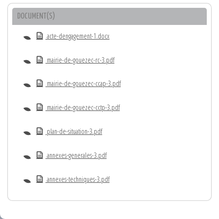
DOCUMENT(S)
acte-dengagement-1.docx
mairie-de-gouezec-rc-3.pdf
mairie-de-gouezec-ccap-3.pdf
mairie-de-gouezec-cctp-3.pdf
plan-de-situation-3.pdf
annexes-generales-3.pdf
annexes-techniques-3.pdf