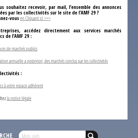
us souhaitez recevoir, par mail, l’ensemble des annonces
ées par les collectivités sur le site de l’AMF 29 ?
nez-vous
en Cliquant ici >>>
ntreprises, accédez directement aux services marchés
ics de l’AMF 29 :
ces de marchés publics
ation annuelle a posteriori, des marchés conclus par les collectivités
lectivités :
ez à votre espace adhérent
ltez
la notice légale
RCHE