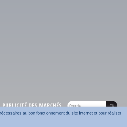
PUBLICITÉ DES MARCHÉS
écessaires au bon fonctionnement du site internet et pour réaliser
onnées
Mentions légales
Contact
Carrefour des communes
AMF