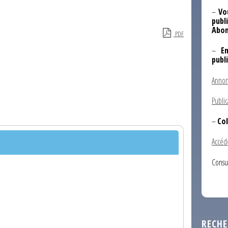
–
Vo
publi
Abon
PDF
–
E
publ
Annon
Public
–
Col
Accéd
Consu
RECHE