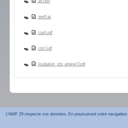
ae3.doc
dpgf3.xls
ccap5.pdf
cctp7.pdf
localisation_cctp_annexe13.pdf
L’AMF 29 respecte vos données. En poursuivant votre navigation su
AMF 29 © 2026