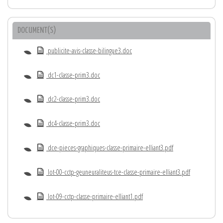
DOCUMENT(S)
publicite-avis-classe-bilingue3.doc
dc1-classe-prim3.doc
dc2-classe-prim3.doc
dc4-classe-prim3.doc
dce-pieces-graphiques-classe-primaire-elliant3.pdf
lot-00-cctp-geuneuraliteus-tce-classe-primaire-elliant3.pdf
lot-09-cctp-classe-primaire-elliant1.pdf