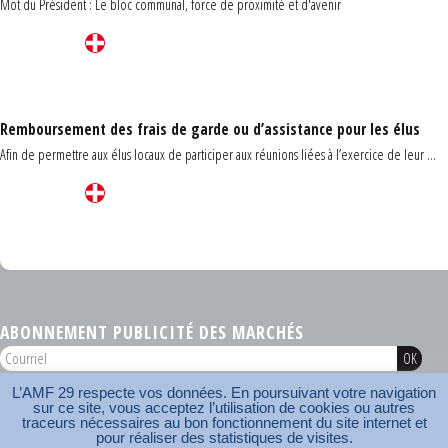
Mot du Président : Le bloc communal, force de proximité et d'avenir
Remboursement des frais de garde ou d’assistance pour les élus
Afin de permettre aux élus locaux de participer aux réunions liées à l’exercice de leur ...
Carrefour des communes du Finistère 2026
ABONNEMENT PUBLICITÉ DES MARCHÉS
L’AMF 29 respecte vos données. En poursuivant votre navigation
AMF 29 © 2026
sur ce site, vous acceptez l’utilisation de cookies ou autres
Plan du site
Nos coordonnées
Mentions légales
Contact
traceurs nécessaires au bon fonctionnement du site internet et
pour réaliser des statistiques de visites.
Carrefour des communes
AMF