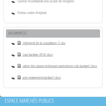
Courrier recommandé avec accusé de réception
Porteur contre récépissé
DOCUMENT(S)
reglement-de-la-consultation-11.doc
ccap-bardage-20161.docx
cahier-des-clauses-techniques-particulieres-cctp-bardage1.docx
acte-engagement-bardage1.docx
ESPACE MARCHÉS PUBLICS