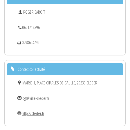
ROGER CAROFF
0621714396
0298694799
Contact collectivité
MAIRIE 1, PLACE CHARLES DE GAULLE, 29233 CLEDER
dgs@ville-cleder.fr
http://cleder.fr