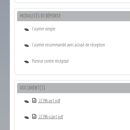
MODALITÉS DE RÉPONSE
Courrier simple
Courrier recommandé avec accusé de réception
Porteur contre récépissé
DOCUMENT(S)
22398-ae1.pdf
22398-ccap1.pdf