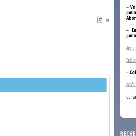
–
Vo
publi
Abon
PDF
–
E
publ
Annon
Public
–
Col
Accéd
Consu
RECHE