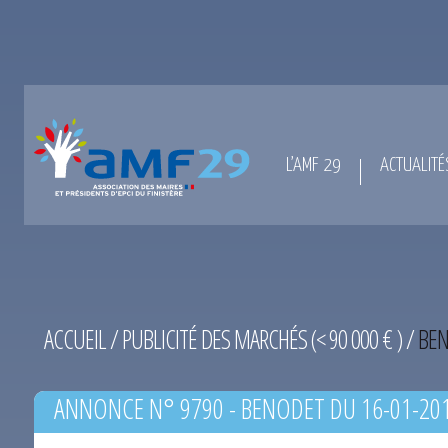
L’AMF 29
ACTUALITÉ
ACCUEIL
/
PUBLICITÉ DES MARCHÉS (< 90 000 € )
/
BEN
ANNONCE N° 9790 - BENODET DU 16-01-20