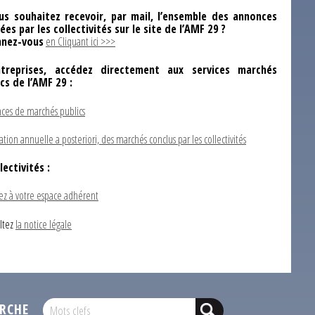
us souhaitez recevoir, par mail, l’ensemble des annonces
ées par les collectivités sur le site de l’AMF 29 ?
nez-vous
en Cliquant ici >>>
ntreprises, accédez directement aux services marchés
ics de l’AMF 29 :
ces de marchés publics
ation annuelle a posteriori, des marchés conclus par les collectivités
lectivités :
ez à votre espace adhérent
ltez
la notice légale
RCHE