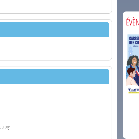
ÉVÈ
comm
oulpry