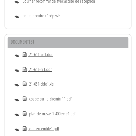
Courrier recommandé avec accusé de réception
Porteur contre récépissé
DOCUMENT(S)
21-651-ae1.doc
21-651-rc1.doc
21-651-dde1.xls
coupe-sur-le-chemin-11.pdf
plan-de-masse-1-400eme1.pdf
vue-ensemble1.pdf