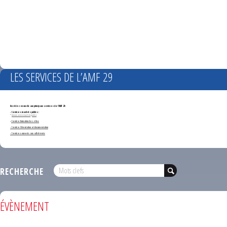
LES SERVICES DE L’AMF 29
Accédez en un clic aux principaux services de l'AMF 29 :
- Services marchés publics :
*
Annonces de marchés publics
-
Service formation des élus
- Service Orientation et documentation
- Services ouverts aux adhérents
RECHERCHE
ÉVÈNEMENT