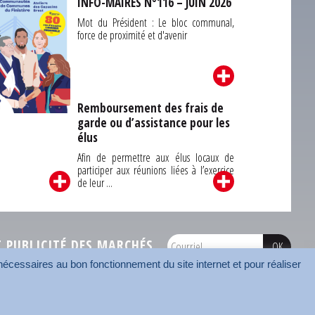
INFO-MAIRES N°116 – JUIN 2026
Mot du Président : Le bloc communal,
force de proximité et d'avenir
Remboursement des frais de
garde ou d’assistance pour les
Carrefour des
élus
unes du Finistère
2026
Afin de permettre aux élus locaux de
participer aux réunions liées à l’exercice
de leur ...
PUBLICITÉ DES MARCHÉS
écessaires au bon fonctionnement du site internet et pour réaliser
onnées
Mentions légales
Contact
Carrefour des communes
AMF