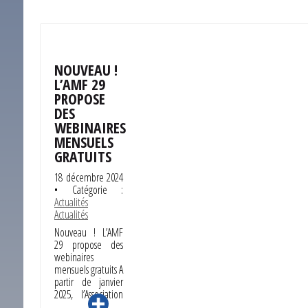
NOUVEAU !
L’AMF 29
PROPOSE
DES
WEBINAIRES
MENSUELS
GRATUITS
18 décembre 2024
• Catégorie :
Actualités
Actualités
Nouveau ! L’AMF
29 propose des
webinaires
mensuels gratuits A
partir de janvier
2025, l’Association
…