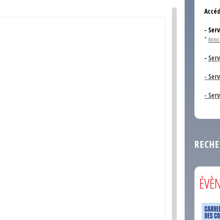
Accéd
- Ser
*
Anno
-
Serv
- Ser
- Ser
RECHE
ÉVÈ