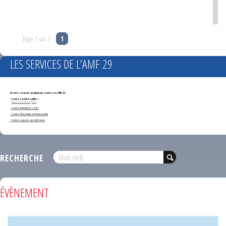
Page 1 sur 1
1
LES SERVICES DE L’AMF 29
Accédez en un clic aux principaux services de l'AMF 29 :
- Services marchés publics :
*
Annonces de marchés publics
-
Service formation des élus
- Service Orientation et documentation
- Services ouverts aux adhérents
RECHERCHE
ÉVÈNEMENT