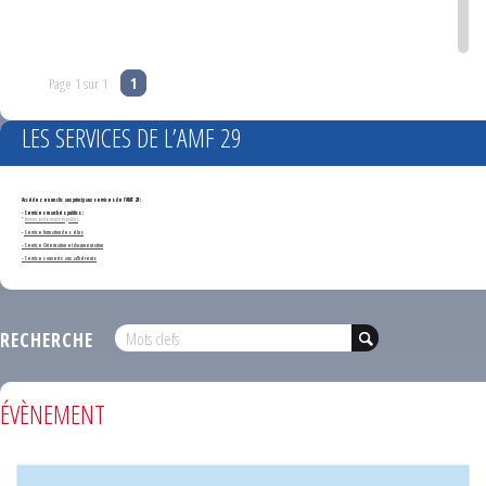
Page 1 sur 1
1
LES SERVICES DE L’AMF 29
Accédez en un clic aux principaux services de l'AMF 29 :
- Services marchés publics :
*
Annonces de marchés publics
-
Service formation des élus
- Service Orientation et documentation
- Services ouverts aux adhérents
RECHERCHE
ÉVÈNEMENT